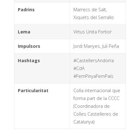
Padrins
Marrecs de Salt,
Xiquets del Serrallo
Lema
Virtus Unita Fortior
Impulsors
Jordi Manyes, Juli Peña
Hashtags
#CastellersAndorra
#CdA
#FemPinyaFemPaís
Particularitat
Colla internacional que
forma part de la CCCC
(Coordinadora de
Colles Castelleres de
Catalunya)