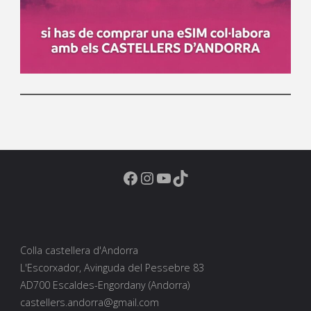
Facebook
Instagram
YouTube
TikTok
Colla castellera d'Andorra
L'Escorxador, Avinguda del Pessebre 83
AD700 Escaldes-Engordany (Andorra)
castellers.andorra@gmail.com