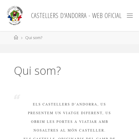
Skip
to
C
A
S
T
E
L
L
E
R
S
D
'
A
N
D
O
R
R
A
-
W
E
B
O
F
I
C
I
A
L
content
Home
Qui som?
Qui som?
ELS CASTELLERS D’ANDORRA, US
PRESENTEM UN VIATGE DIFERENT, US
OBRIM LES PORTES A VIATJAR AMB
NOSALTRES AL MÓN CASTELLER.
ELS CASTELLS, ORIGINARIS DEL CAMP DE