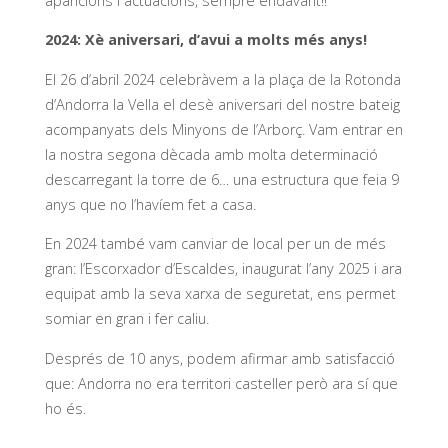
aparicions i actuacions, sempre endavant!!
2024: Xè aniversari, d’avui a molts més anys!
El 26 d’abril 2024 celebràvem a la plaça de la Rotonda
d’Andorra la Vella el desè aniversari del nostre bateig
acompanyats dels Minyons de l’Arborç. Vam entrar en
la nostra segona dècada amb molta determinació
descarregant la torre de 6… una estructura que feia 9
anys que no l’havíem fet a casa.
En 2024 també vam canviar de local per un de més
gran: l’Escorxador d’Escaldes, inaugurat l’any 2025 i ara
equipat amb la seva xarxa de seguretat, ens permet
somiar en gran i fer caliu.
Després de 10 anys, podem afirmar amb satisfacció
que: Andorra no era territori casteller però ara sí que
ho és.