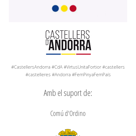
#CastellersAndorra #CdA #VirtusUnitaFortior #castellers
#castelleres #Andorra #FemPinyaFemPaís
Amb el suport de:
Comú d'Ordino